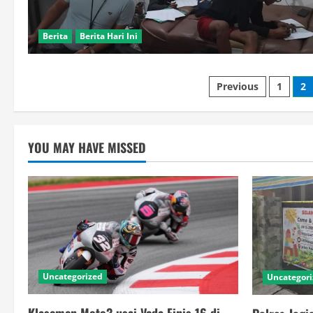
Berita
Berita Hari Ini
Posts
Previous
1
2
pagination
YOU MAY HAVE MISSED
Uncategorized
Uncategor