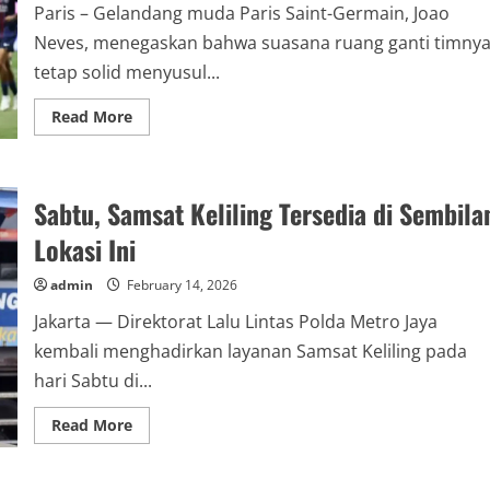
Paris – Gelandang muda Paris Saint-Germain, Joao
Neves, menegaskan bahwa suasana ruang ganti timny
tetap solid menyusul...
Read
Read More
more
about
Soal
Kritik
Dembélé,
Sabtu, Samsat Keliling Tersedia di Sembila
João
Neves
Tegaskan
Lokasi Ini
Suasana
Ruang
Ganti
admin
February 14, 2026
PSG
Bagus
Jakarta — Direktorat Lalu Lintas Polda Metro Jaya
kembali menghadirkan layanan Samsat Keliling pada
hari Sabtu di...
Read
Read More
more
about
Sabtu,
Samsat