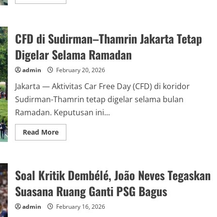
more
about
Kemarin,
Dirut
TVRI
CFD di Sudirman–Thamrin Jakarta Tetap
Mundur
hingga
Dasco
Digelar Selama Ramadan
Minta
Tunda
Impor
admin
February 20, 2026
Pikap
India
Jakarta — Aktivitas Car Free Day (CFD) di koridor
Sudirman-Thamrin tetap digelar selama bulan
Ramadan. Keputusan ini...
Read
Read More
more
about
CFD
di
Sudirman–
Soal Kritik Dembélé, João Neves Tegaskan
Thamrin
Jakarta
Tetap
Suasana Ruang Ganti PSG Bagus
Digelar
Selama
Ramadan
admin
February 16, 2026