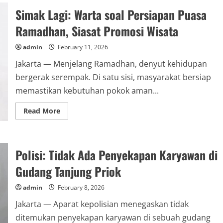
Keliling
Simak Lagi: Warta soal Persiapan Puasa
Tersedia
di
Sembilan
Ramadhan, Siasat Promosi Wisata
Lokasi
Ini
admin
February 11, 2026
Jakarta — Menjelang Ramadhan, denyut kehidupan
bergerak serempak. Di satu sisi, masyarakat bersiap
memastikan kebutuhan pokok aman...
Read
Read More
more
about
Simak
Lagi:
Warta
Polisi: Tidak Ada Penyekapan Karyawan di
soal
Persiapan
Puasa
Gudang Tanjung Priok
Ramadhan,
Siasat
Promosi
admin
February 8, 2026
Wisata
Jakarta — Aparat kepolisian menegaskan tidak
ditemukan penyekapan karyawan di sebuah gudang