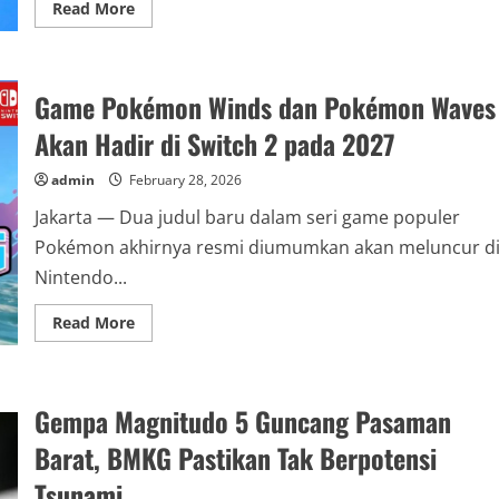
Read
Read More
more
about
Kapolri
Ajak
Buruh
Game Pokémon Winds dan Pokémon Waves
Bersatu
Wujudkan
Indonesia
Akan Hadir di Switch 2 pada 2027
Emas
2045
admin
February 28, 2026
Jakarta — Dua judul baru dalam seri game populer
Pokémon akhirnya resmi diumumkan akan meluncur d
Nintendo...
Read
Read More
more
about
Game
Pokémon
Winds
Gempa Magnitudo 5 Guncang Pasaman
dan
Pokémon
Waves
Barat, BMKG Pastikan Tak Berpotensi
Akan
Hadir
Tsunami
di