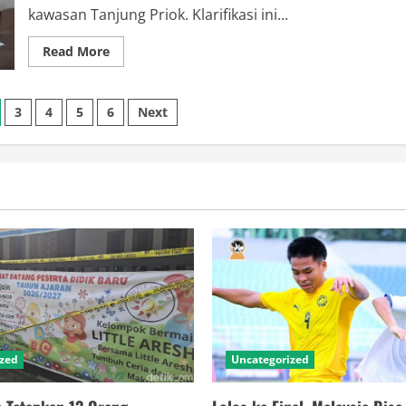
kawasan Tanjung Priok. Klarifikasi ini...
Read
Read More
more
about
Polisi:
Tidak
3
4
5
6
Next
Ada
Penyekapan
Karyawan
di
Gudang
Tanjung
Priok
ized
Uncategorized