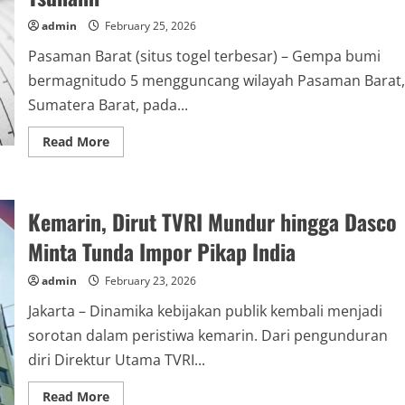
Switch
2
admin
February 25, 2026
pada
2027
Pasaman Barat (situs togel terbesar) – Gempa bumi
bermagnitudo 5 mengguncang wilayah Pasaman Barat,
Sumatera Barat, pada...
Read
Read More
more
about
Gempa
Magnitudo
5
Kemarin, Dirut TVRI Mundur hingga Dasco
Guncang
Pasaman
Barat,
Minta Tunda Impor Pikap India
BMKG
Pastikan
Tak
admin
February 23, 2026
Berpotensi
Tsunami
Jakarta – Dinamika kebijakan publik kembali menjadi
sorotan dalam peristiwa kemarin. Dari pengunduran
diri Direktur Utama TVRI...
Read
Read More