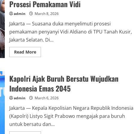
Prosesi Pemakaman Vidi
admin
March 8, 2026
Jakarta — Suasana duka menyelimuti prosesi
pemakaman penyanyi Vidi Aldiano di TPU Tanah Kusir,
Jakarta Selatan. Di...
Read
Read More
more
about
Diselimuti
Duka,
Sheila
Kapolri Ajak Buruh Bersatu Wujudkan
Dara
Tegar
Jalani
Indonesia Emas 2045
Prosesi
Pemakaman
Vidi
admin
March 6, 2026
Jakarta — Kepala Kepolisian Negara Republik Indonesia
(Kapolri) Listyo Sigit Prabowo mengajak para buruh
untuk bersatu dan...