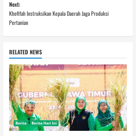
Next:
t
Khofifah Instruksikan Kepala Daerah Jaga Produksi
n
Pertanian
a
v
RELATED NEWS
i
g
a
t
i
o
Berita
Berita Hari Ini
n