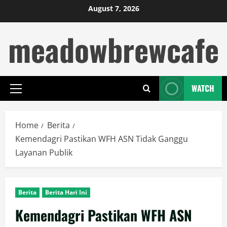
Skip
August 7, 2026
to
meadowbrewcafe
content
WATCH
Primary
Menu
Home
Berita
Kemendagri Pastikan WFH ASN Tidak Ganggu
Layanan Publik
Berita
Berita Hari Ini
Kemendagri Pastikan WFH ASN