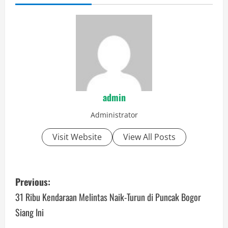
admin
Administrator
Visit Website
View All Posts
P
Previous:
o
31 Ribu Kendaraan Melintas Naik-Turun di Puncak Bogor
Siang Ini
s